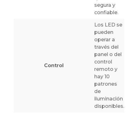
segura y
confiable.
Los LED se
pueden
operar a
través del
panel o del
control
Control
remoto y
hay 10
patrones
de
iluminación
disponibles.