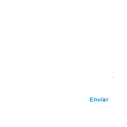
Acepto la Política de Privacidad
Enviar