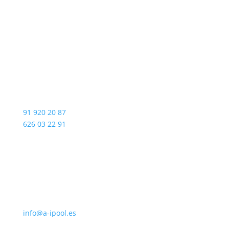
TELÉFONO
91 920 20 87
626 03 22 91
EMAIL
info@a-ipool.es